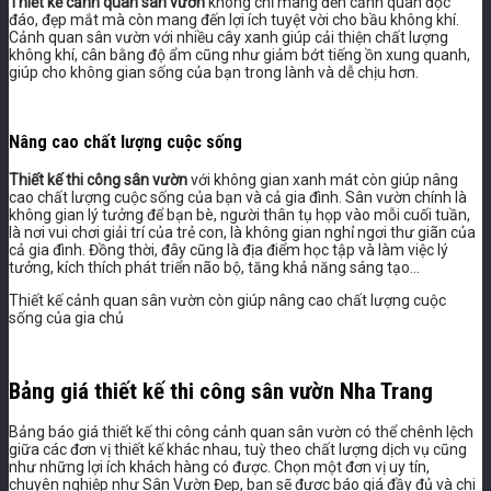
Thiết kế cảnh quan sân vườn
không chỉ mang đến cảnh quan độc
đáo, đẹp mắt mà còn mang đến lợi ích tuyệt vời cho bầu không khí.
Cảnh quan sân vườn với nhiều cây xanh giúp cải thiện chất lượng
không khí, cân bằng độ ẩm cũng như giảm bớt tiếng ồn xung quanh,
giúp cho không gian sống của bạn trong lành và dễ chịu hơn.
Nâng cao chất lượng cuộc sống
Thiết kế thi công sân vườn
với không gian xanh mát còn giúp nâng
cao chất lượng cuộc sống của bạn và cả gia đình. Sân vườn chính là
không gian lý tưởng để bạn bè, người thân tụ họp vào mỗi cuối tuần,
là nơi vui chơi giải trí của trẻ con, là không gian nghỉ ngơi thư giãn của
cả gia đình. Đồng thời, đây cũng là địa điểm học tập và làm việc lý
tưởng, kích thích phát triển não bộ, tăng khả năng sáng tạo…
Thiết kế cảnh quan sân vườn còn giúp nâng cao chất lượng cuộc
sống của gia chủ
Bảng giá thiết kế thi công sân vườn Nha Trang
Bảng báo giá thiết kế thi công cảnh quan sân vườn có thể chênh lệch
giữa các đơn vị thiết kế khác nhau, tuỳ theo chất lượng dịch vụ cũng
như những lợi ích khách hàng có được. Chọn một đơn vị uy tín,
chuyên nghiệp như Sân Vườn Đẹp, bạn sẽ được báo giá đầy đủ và chi