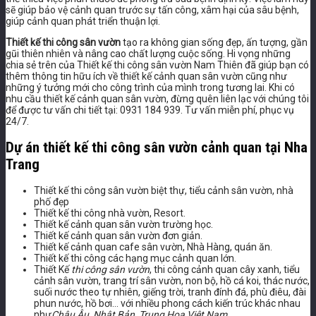
sẽ giúp bảo vệ cảnh quan trước sự tấn công, xâm hại của sâu bệnh,
giúp cảnh quan phát triển thuận lợi.
Thiết kế thi công sân vườn
tạo ra không gian sống đẹp, ấn tượng, gần
gũi thiên nhiên và nâng cao chất lượng cuộc sống. Hi vọng những
chia sẻ trên của Thiết kế thi công sân vườn Nam Thiên đã giúp bạn có
thêm thông tin hữu ích về thiết kế cảnh quan sân vườn cũng như
những ý tưởng mới cho công trình của mình trong tương lai. Khi có
nhu cầu thiết kế cảnh quan sân vườn, đừng quên liên lạc với chúng tôi
để được tư vấn chi tiết tại: 0931 184 939. Tư vấn miễn phí, phục vụ
24/7.
Dự án thiết kế thi công sân vườn cảnh quan tại Nha
Trang
Thiết kế thi công sân vườn biệt thự, tiểu cảnh sân vườn, nhà
phố đẹp
Thiết kế thi công nhà vườn, Resort.
Thiết kế cảnh quan sân vườn trường học.
Thiết kế cảnh quan sân vườn đơn giản.
Thiết kế cảnh quan cafe sân vườn, Nhà Hàng, quán ăn.
Thiết kế thi công các hạng mục cảnh quan lớn.
Thiết Kế
thi công sân vườn
, thi công cảnh quan cây xanh, tiểu
cảnh sân vườn, trang trí sân vườn, non bộ, hồ cá koi, thác nước,
suối nước theo tự nhiên, giếng trời, tranh đính đá, phù điêu, đài
phun nước, hồ bơi… với nhiều phong cách kiến trúc khác nhau
như
Châu Âu, Nhật Bản, Trung Hoa,Việt Nam…