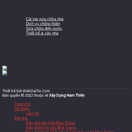
Dịch vụ chúng tôi
Cải tạo sửa chữa nhà
Dịch vụ chống thấm
Sửa chữa điện nước
Thiết kế & xây nhà
Thống kê truy cập
Đang online : 8
Tổng truy cập : 32005
Thiết kế bởi WebDaiTin.Com
Bản quyền © 2022 thuộc về
Xây Dựng Nam Thiên
Trang chủ
Giới thiệu
Liên hệ
Xây nhà
Báo giá xây nhà Nha Trang
Xây nhà trọn gói Nha Trang