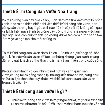
Thiết kế Thi Công Sân Vườn Nha Trang
Với xu hướng hiện nay của xã hội, luôn đam mê tìm kiếm một lối sống
xanh, hoà mình thiên nhiên thì việc thiết kế thi công sân vườn, ban
công, sân thượng hay 1 góc chill nào đó với cây cối đã không còn quá
xa lạ khi hiện nay rất nhiều giống cây trồng trong nhà ngoài việc làm
đẹp ngôi nhà còn giúp thanh lọc không khí và tạo cảm hứng sáng tạo,
làm việc và học tập cho mỗi chúng ta.
Thiết kế thi công sân vườn Nam Thiên – Chính là sự kết hợp hài hòa
giữa kiến trúc và sân vườn để tạo ra những không gian xanh, mang
đến cho quý khách sự thư thái thoải mái và an nhiên trong cuộc sống
.
Để giúp quý khách có góc nhìn rõ nét hơn về cảnh quan sân
vườn,chúng tôi cố gắng mang lại những kiến thức bổ ích, cũng như
nhiều sự lựa chọn cho quý khách về thiết kế cảnh quan sân vườn
trong bài viết này.
Thiết kế thi công sân vườn là gì ?
Thiết kế thi công sân vườn là một nghệ thuật, một quá trình tìm
ra những phương án bố trí. Và trồng vườn nhằm tạo nên vẻ đẹp