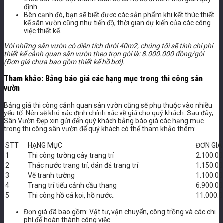
định.
Bên cạnh đó, bạn sẽ biết được các sản phẩm khi kết thúc thiết
kế sân vườn cũng như tiến độ, thời gian dự kiến của các công
việc thiết kế.
Với những sân vườn có diện tích dưới 40m2, chúng tôi sẽ tính chi phí
thiết kế cảnh quan sân vườn theo trọn gói là: 8.000.000 đồng/gói
(Đơn giá chưa bao gồm thiết kế hồ bơi).
Tham khảo: Bảng báo giá các hạng mục trong thi công sân
vườn
Bảng giá thi công cảnh quan sân vườn cũng sẽ phụ thuộc vào nhiều
yếu tố. Nên sẽ khó xác định chính xác về giá cho quý khách. Sau đây,
Sân Vườn Đẹp xin gửi đến quý khách bảng báo giá các hạng mục
trong thi công sân vườn để quý khách có thể tham khảo thêm:
STT
HẠNG MỤC
ĐƠN GIÁ
1
Thi công tường cây trang trí
2.100.0
2
Thác nước trang trí, dán đá trang trí
1.150.0
3
Vẽ tranh tường
1.100.0
4
Trang trí tiểu cảnh cầu thang
6.900.00
5
Thi công hồ cá koi, hồ nước..
11.000.0
Đơn giá đã bao gồm: Vật tư, vận chuyển, công trồng và các chi
phí để hoàn thành công việc.